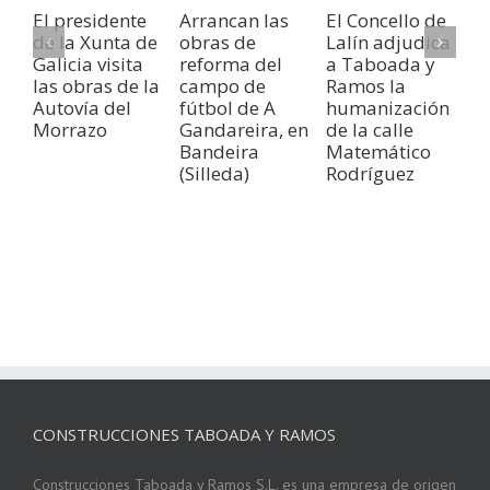
R
El presidente
Arrancan las
El Concello de
a
de la Xunta de
obras de
Lalín adjudica
Co
Galicia visita
reforma del
a Taboada y
t
las obras de la
campo de
Ramos la
c
Autovía del
fútbol de A
humanización
C
Morrazo
Gandareira, en
de la calle
M
Bandeira
Matemático
a
(Silleda)
Rodríguez
CONSTRUCCIONES TABOADA Y RAMOS
Construcciones Taboada y Ramos S.L. es una empresa de origen